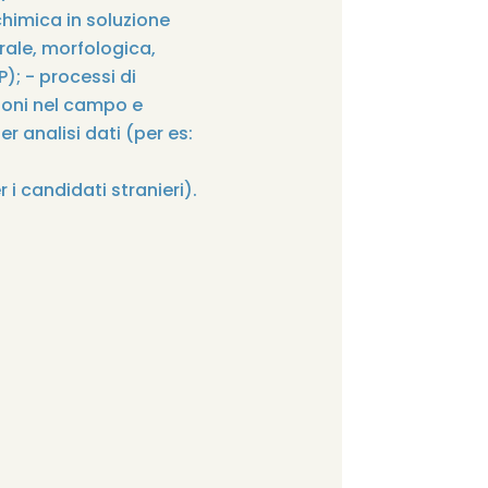
chimica in soluzione
rale, morfologica,
); - processi di
zioni nel campo e
r analisi dati (per es:
i candidati stranieri).