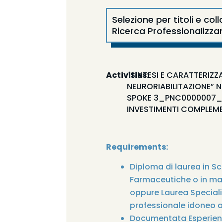
Selezione per titoli e col
Ricerca Professionalizza
Activities:
“SINTESI E CARATTERIZZ
NEURORIABILITAZIONE” 
SPOKE 3_PNC0000007_ 
INVESTIMENTI COMPLEMEN
Requirements:
Diploma di laurea in S
Farmaceutiche o in mat
oppure Laurea Speciali
professionale idoneo al
Documentata Esperienza