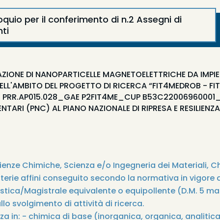
loquio per il conferimento di n.2 Assegni di
nti
AZIONE DI NANOPARTICELLE MAGNETOELETTRICHE DA IMPIE
NELL'AMBITO DEL PROGETTO DI RICERCA “FIT4MEDROB - F
PRR.AP015.028_GAE P2FIT4ME_CUP B53C22006960001_ 
TARI (PNC) AL PIANO NAZIONALE DI RIPRESA E RESILIENZA
cienze Chimiche, Scienza e/o Ingegneria dei Materiali, 
erie affini conseguito secondo la normativa in vigore 
stica/Magistrale equivalente o equipollente (D.M. 5 m
lo svolgimento di attività di ricerca.
 in: - chimica di base (inorganica, organica, analitica