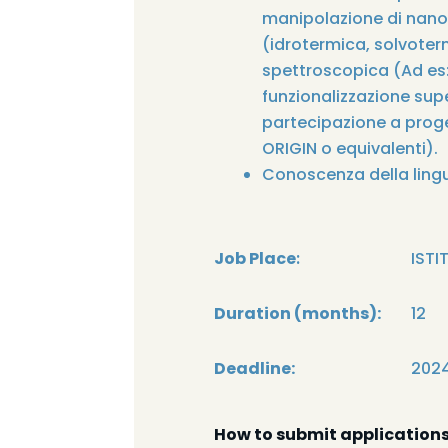
manipolazione di nanocr
(idrotermica, solvoter
spettroscopica (Ad es: 
funzionalizzazione supe
partecipazione a proget
ORIGIN o equivalenti).
Conoscenza della lingua
Job Place
:
ISTI
Duration (months):
12
Deadline:
202
How to submit applications