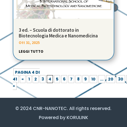
3 ed. – Scuola di dottorato in
Biotecnologia Medica e Nanomedicina
Ott 31, 2025
LEGGI TUTTO
PAGINA 4 DI
41
«
1
2
3
4
5
6
7
8
9
10
...
20
30
»
© 2024 CNR-NANOTEC. All rights reserved.
Powered by KORULINK